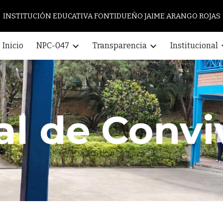
INSTITUCIÓN EDUCATIVA FONTIDUEÑO JAIME ARANGO ROJAS
ip to main content
Skip to navigat
Inicio
NPC-047
Transparencia
Institucional
l de Convi