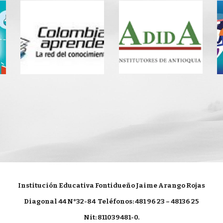
Institución Educativa Fontidueño Jaime Arango Rojas
Diagonal 44 N°32-84
Teléfonos: 481 96 23 – 48136 25
Nit: 811039481-0.