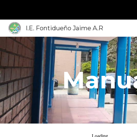
Sk
I.E. Fontidueño Jaime A.R
Manua