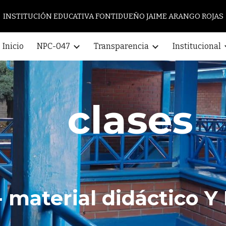
INSTITUCIÓN EDUCATIVA FONTIDUEÑO JAIME ARANGO ROJAS
ip to main content
Skip to navigat
Inicio
NPC-047
Transparencia
Institucional
clases
 - material didáctico