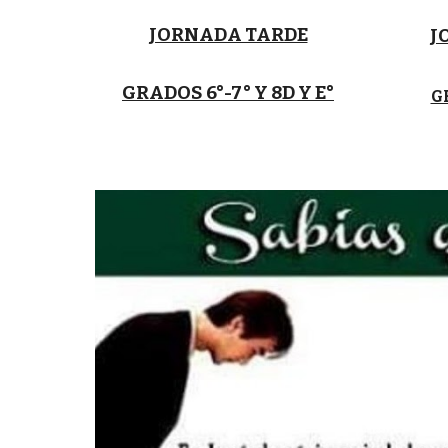
JORNADA TARDE
J
GRADOS 6°-7° Y 8D Y E°
GR