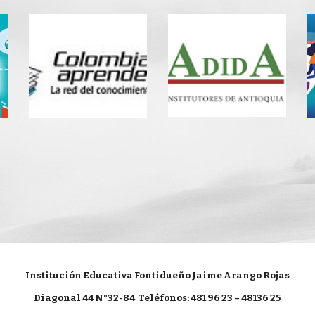
Institución Educativa Fontidueño Jaime Arango Rojas
Diagonal 44 N°32-84
Teléfonos: 481 96 23 – 48136 25