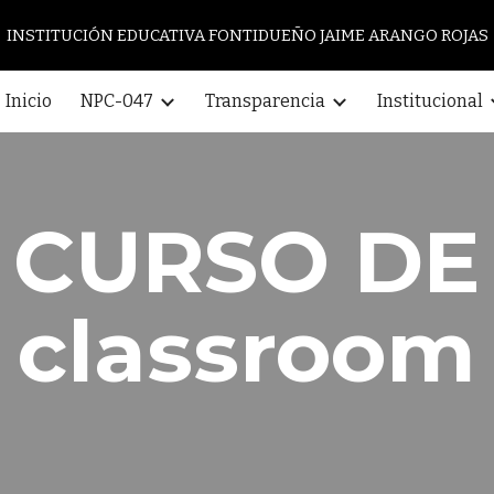
INSTITUCIÓN EDUCATIVA FONTIDUEÑO JAIME ARANGO ROJAS
ip to main content
Skip to navigat
Inicio
NPC-047
Transparencia
Institucional
CURSO DE
classroom