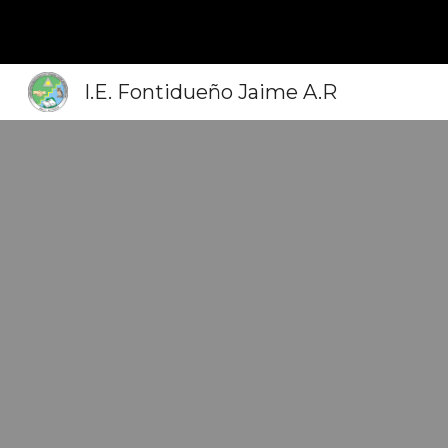
Sk
I.E. Fontidueño Jaime A.R