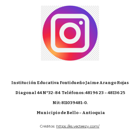
Institución Educativa Fontidueño Jaime Arango Rojas
Diagonal 44 N°32-84
Teléfonos: 481 96 23 – 48136 25
Nit: 811039481-0.
Municipio de Bello – Antioquia
Créditos:
https://es.vecteezy.com/