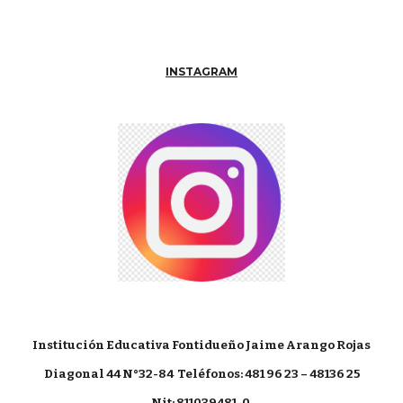
INSTAGRAM
Institución Educativa Fontidueño Jaime Arango Rojas
Diagonal 44 N°32-84
Teléfonos: 481 96 23 – 48136 25
Nit: 811039481-0.