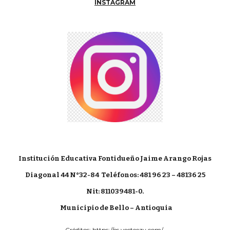
INSTAGRAM
Institución Educativa Fontidueño Jaime Arango Rojas
Diagonal 44 N°32-84
Teléfonos: 481 96 23 – 48136 25
Nit: 811039481-0.
Municipio de Bello – Antioquia
Créditos:
https://es.vecteezy.com/