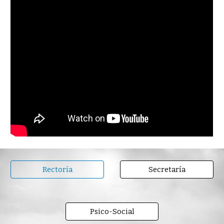
Rectoría
Secretaría
Psico-Social