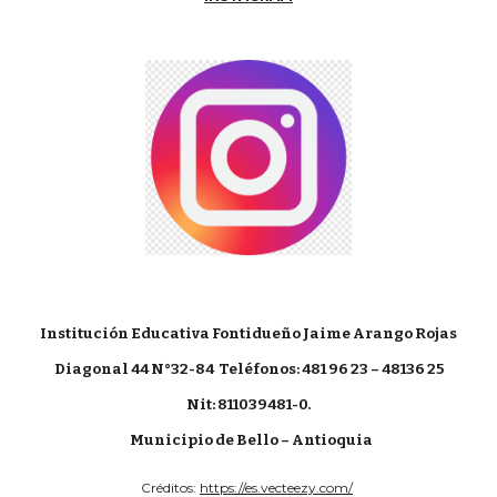
Institución Educativa Fontidueño Jaime Arango Rojas
Diagonal 44 N°32-84
Teléfonos: 481 96 23 – 48136 25
Nit: 811039481-0.
Municipio de Bello – Antioquia
Créditos:
https://es.vecteezy.com/